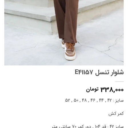
شلوار تنسل E41157
338,000
تومان
سایز : 42 , 44 , 46 , 48 , 50 , 52
کمر کش
سایز 42 : قد 104 , دور کمر 70 سانتی متر