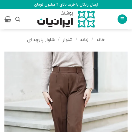
Ski
ارسال رایگان با خرید بالای 2 میلیون تومان
t
conten
خانه
/
زنانه
/
شلوار
/
شلوار پارچه ای