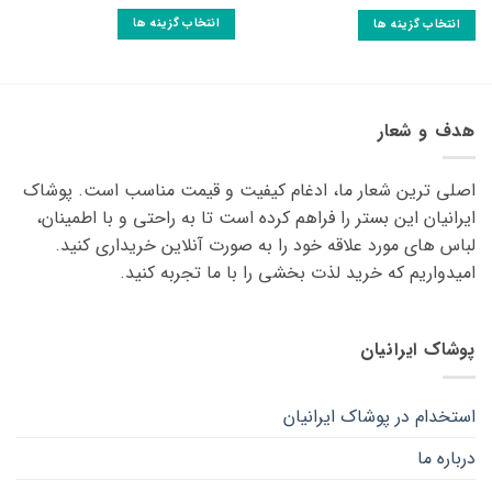
5
انتخاب گزینه ها
انتخاب گزینه ها
این
این
محصول
محصول
دارای
دارای
انواع
انواع
هدف و شعار
مختلفی
مختلفی
می
می
باشد.
اصلی ترین شعار ما، ادغام کیفیت و قیمت مناسب است. پوشاک
باشد.
گزینه
گزینه
ایرانیان این بستر را فراهم کرده است تا به راحتی و با اطمینان،
ها
ها
لباس های مورد علاقه ‌خود را به صورت آنلاین خریداری کنید.
ممکن
ممکن
امیدواریم که خرید لذت ‌بخشی را با ما تجربه کنید.
است
است
در
در
صفحه
صفحه
پوشاک ایرانیان
محصول
محصول
انتخاب
انتخاب
شوند
شوند
استخدام در پوشاک ایرانیان
درباره ما