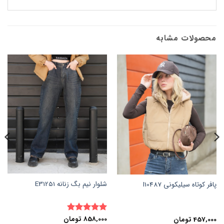
محصولات مشابه
شلوار نیم بگ زنانه E31251
پافر کوتاه سیلیکونی I10487
858,000
تومان
نمره
5
از
457,000
تومان