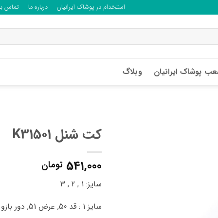
استخدام در پوشاک ایرانیان
درباره ما
تماس با 
ب پوشاک ایرانیان
وبلاگ
کت شنل K31501
541,000
تومان
سایز: 1 , 2 , 3
سایز 1 : قد 50, عرض 51, دور بازو 32سانتی متر