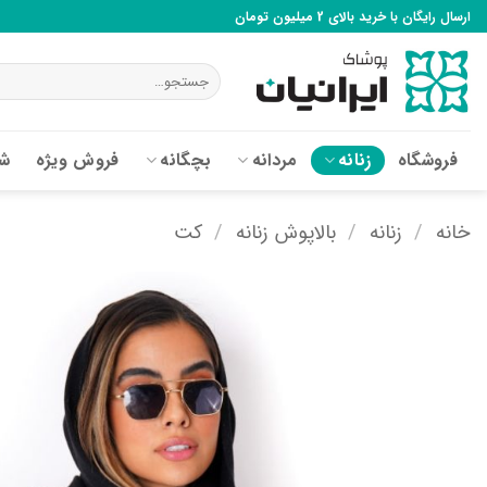
Ski
ارسال رایگان با خرید بالای 2 میلیون تومان
t
conten
جستجو
برای:
فروشگاه
زنانه
مردانه
بچگانه
فروش ویژه
شع
خانه
/
زنانه
/
بالاپوش زنانه
/
کت