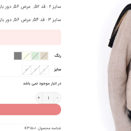
سایز 2 : قد 52, عرض 56, دور بازو 34 سانتی متر
سایز 3 : قد 54, عرض 56, دور بازو 38 سانتی متر
رنگ
سایز
3
2
1
در انبار موجود نمی باشد
کت شنل K31501 عدد
شناسه محصول:
K31501