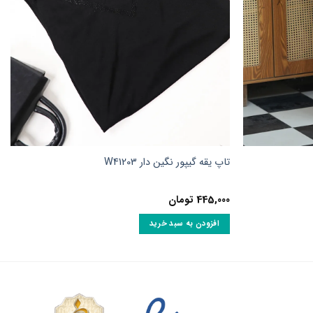
تاپ یقه گیپور نگین دار W41203
445,000
تومان
افزودن به سبد خرید