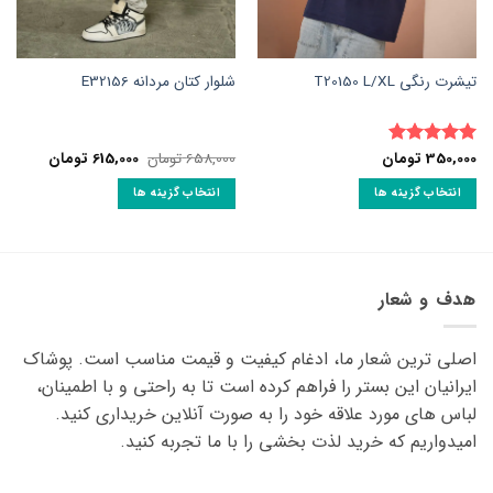
تیشرت رنگی T20150 L/XL
شلوار کتان مردانه E32156
قیمت
قیمت
350,000
تومان
658,000
تومان
615,000
تومان
نمره
5
از
اصلی:
فعلی:
5
658,000 تومان
615,000 تومان.
انتخاب گزینه ها
انتخاب گزینه ها
بود.
این
این
محصول
محصول
دارای
دارای
انواع
انواع
هدف و شعار
مختلفی
مختلفی
می
می
اصلی ترین شعار ما، ادغام کیفیت و قیمت مناسب است. پوشاک
باشد.
باشد.
گزینه
گزینه
ایرانیان این بستر را فراهم کرده است تا به راحتی و با اطمینان،
ها
ها
لباس های مورد علاقه ‌خود را به صورت آنلاین خریداری کنید.
ممکن
ممکن
امیدواریم که خرید لذت ‌بخشی را با ما تجربه کنید.
است
است
در
در