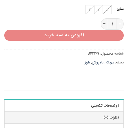
سایز
3
2
1
بلوز سلانیک یقه هفت B42179 عدد
افزودن به سبد خرید
شناسه محصول:
B42179
دسته:
مردانه
,
بالاپوش
,
بلوز
توضیحات تکمیلی
نظرات (0)