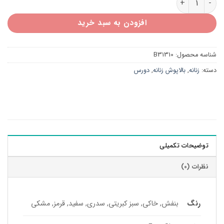
افزودن به سبد خرید
شناسه محصول:
B31310
دسته:
زنانه
,
بالاپوش زنانه
,
دورس
توضیحات تکمیلی
نظرات (0)
رنگ
بنفش, خاکی, سبز کبریتی, سدری, سفید, قرمز, مشکی