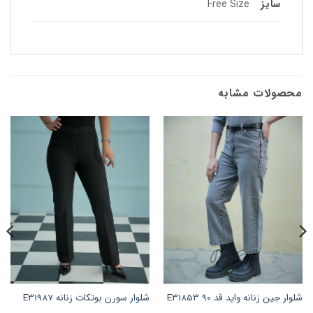
سایز
Free Size
محصولات مشابه
شلوار جین زنانه واید قد 90 E31853
شلوار سورن بوتکات زنانه E31987