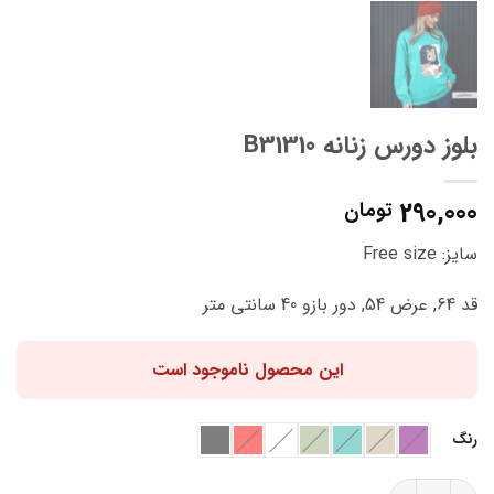
بلوز دورس زنانه B31310
290,000
تومان
سایز: Free size
قد 64, عرض 54, دور بازو 40 سانتی متر
این محصول ناموجود است
رنگ
بلوز دورس زنانه B31310 عدد