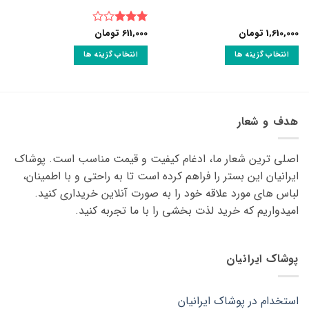
1,610,000
تومان
611,000
تومان
نمره
3
از 5
انتخاب گزینه ها
انتخاب گزینه ها
این
این
محصول
محصول
دارای
دارای
انواع
انواع
هدف و شعار
مختلفی
مختلفی
می
می
اصلی ترین شعار ما، ادغام کیفیت و قیمت مناسب است. پوشاک
باشد.
باشد.
گزینه
گزینه
ایرانیان این بستر را فراهم کرده است تا به راحتی و با اطمینان،
ها
ها
لباس های مورد علاقه ‌خود را به صورت آنلاین خریداری کنید.
ممکن
ممکن
امیدواریم که خرید لذت ‌بخشی را با ما تجربه کنید.
است
است
در
در
صفحه
صفحه
پوشاک ایرانیان
محصول
محصول
انتخاب
انتخاب
شوند
شوند
استخدام در پوشاک ایرانیان