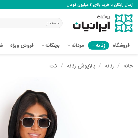
Ski
ارسال رایگان با خرید بالای 2 میلیون تومان
t
conten
جستجو
برای:
فروشگاه
زنانه
مردانه
بچگانه
فروش ویژه
شع
خانه
/
زنانه
/
بالاپوش زنانه
/
کت