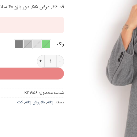
قد 66, عرض 55, دور بازو 40 سانتی متر
رنگ
کت زنانه K31956 عدد
شناسه محصول:
K31956
دسته:
زنانه
,
بالاپوش زنانه
,
کت