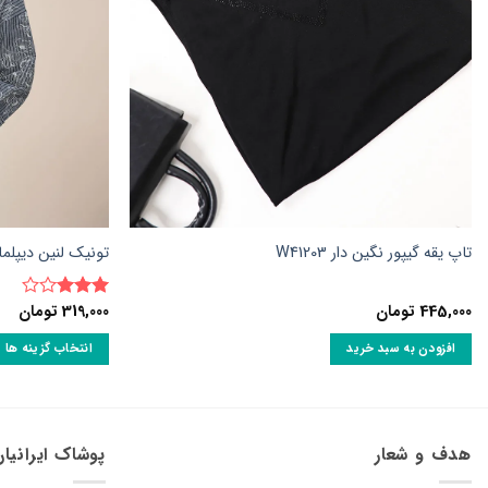
تاپ یقه گیپور نگین دار W41203
تونیک لنین دیپلمات 
445,000
تومان
319,000
تومان
نمره
3
از 5
افزودن به سبد خرید
انتخاب گزینه ها
این
محصول
دارای
انواع
هدف و شعار
پوشاک ایرانیا
مختلفی