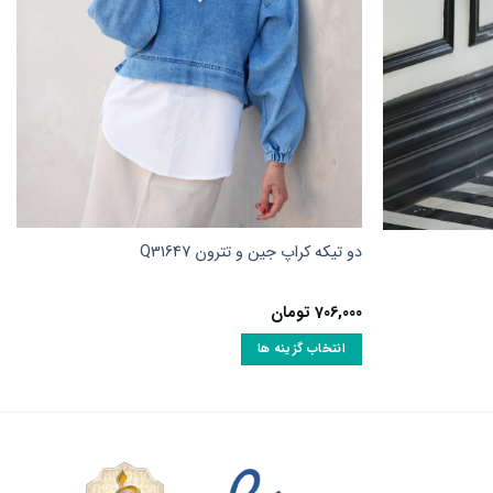
دو تیکه کراپ جین و تترون Q31647
706,000
تومان
انتخاب گزینه ها
این
محصول
دارای
انواع
مختلفی