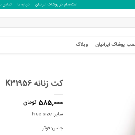
استخدام در پوشاک ایرانیان
درباره ما
تماس با 
ب پوشاک ایرانیان
وبلاگ
کت زنانه K31956
585,000
تومان
سایز: Free size
جنس: فوتر