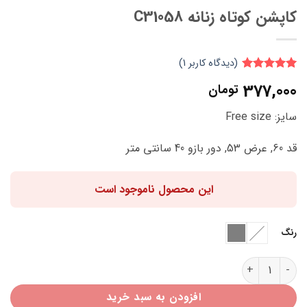
کاپشن کوتاه زنانه C31058
(دیدگاه کاربر
1
)
1
امتیاز
5
از
377,000
تومان
5 امتیاز
مشتری
سایز: Free size
قد 60, عرض 53, دور بازو 40 سانتی متر
این محصول ناموجود است
رنگ
کاپشن کوتاه زنانه C31058 عدد
افزودن به سبد خرید