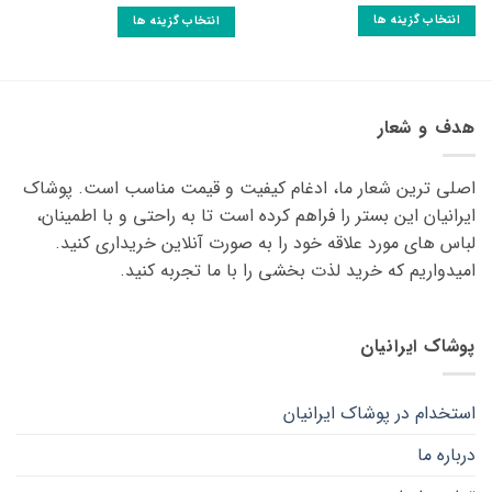
5
انتخاب گزینه ها
انتخاب گزینه ها
این
این
محصول
محصول
دارای
دارای
انواع
انواع
هدف و شعار
مختلفی
مختلفی
می
می
باشد.
اصلی ترین شعار ما، ادغام کیفیت و قیمت مناسب است. پوشاک
باشد.
گزینه
گزینه
ایرانیان این بستر را فراهم کرده است تا به راحتی و با اطمینان،
ها
ها
لباس های مورد علاقه ‌خود را به صورت آنلاین خریداری کنید.
ممکن
ممکن
امیدواریم که خرید لذت ‌بخشی را با ما تجربه کنید.
است
است
در
در
صفحه
صفحه
پوشاک ایرانیان
محصول
محصول
انتخاب
انتخاب
شوند
شوند
استخدام در پوشاک ایرانیان
درباره ما