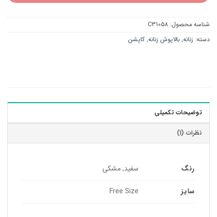
شناسه محصول:
C31058
دسته:
زنانه
,
بالاپوش زنانه
,
کاپشن
توضیحات تکمیلی
نظرات (1)
رنگ
سفید, مشکی
سایز
Free Size