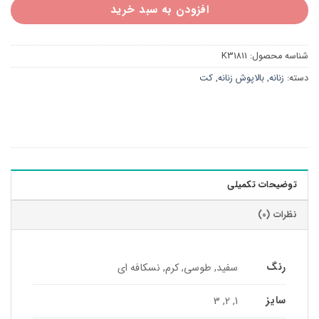
افزودن به سبد خرید
شناسه محصول:
K31811
دسته:
زنانه
,
بالاپوش زنانه
,
کت
توضیحات تکمیلی
نظرات (0)
رنگ
سفید, طوسی, کرم, نسکافه ای
سایز
1, 2, 3