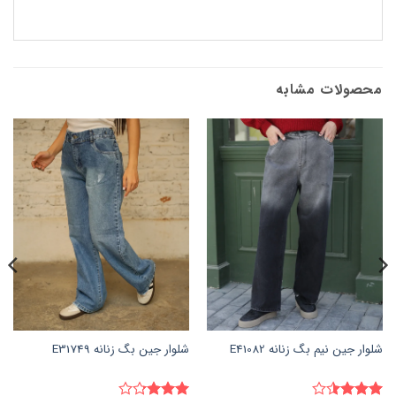
محصولات مشابه
شلوار جین نیم بگ زنانه E41082
شلوار جین بگ زنانه E31749