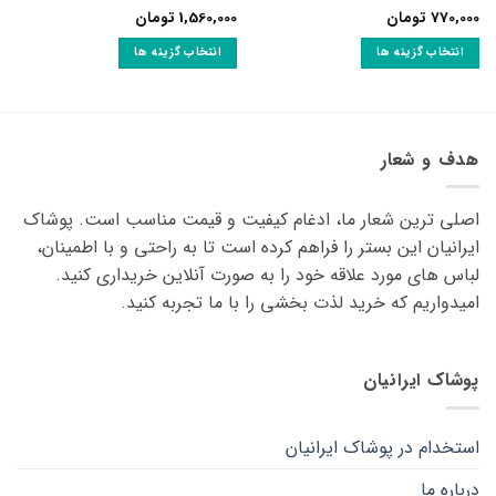
770,000
تومان
1,560,000
تومان
نمره
نمره
3.5
از 5
3.25
از
انتخاب گزینه ها
انتخاب گزینه ها
5
این
این
محصول
محصول
دارای
دارای
انواع
انواع
هدف و شعار
مختلفی
مختلفی
می
می
اصلی ترین شعار ما، ادغام کیفیت و قیمت مناسب است. پوشاک
باشد.
باشد.
گزینه
گزینه
ایرانیان این بستر را فراهم کرده است تا به راحتی و با اطمینان،
ها
ها
لباس های مورد علاقه ‌خود را به صورت آنلاین خریداری کنید.
ممکن
ممکن
امیدواریم که خرید لذت ‌بخشی را با ما تجربه کنید.
است
است
در
در
صفحه
صفحه
پوشاک ایرانیان
محصول
محصول
انتخاب
انتخاب
شوند
شوند
استخدام در پوشاک ایرانیان
درباره ما