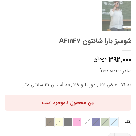
شومیز یارا شانتون A411147
392,000
تومان
سایز : free size
قد 71 , عرض 63 , دور بازو 38 , قد آستین 30 سانتی متر
این محصول ناموجود است
رنگ
شومیز یارا شانتون A411147 عدد