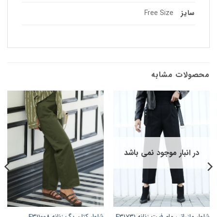
سایز
Free Size
محصولات مشابه
در انبار موجود نمی باشد
شلوار مازراتی مام فیت زنانه E31731
شلوار کتان بگ زنانه E311008