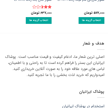
572,000
تومان
637,000
تومان
نمره
2.5
از
انتخاب گزینه ها
انتخاب گزینه ها
5
این
این
محصول
محصول
دارای
دارای
انواع
انواع
هدف و شعار
مختلفی
مختلفی
می
می
اصلی ترین شعار ما، ادغام کیفیت و قیمت مناسب است. پوشاک
باشد.
باشد.
گزینه
گزینه
ایرانیان این بستر را فراهم کرده است تا به راحتی و با اطمینان،
ها
ها
لباس های مورد علاقه ‌خود را به صورت آنلاین خریداری کنید.
ممکن
ممکن
امیدواریم که خرید لذت ‌بخشی را با ما تجربه کنید.
است
است
در
در
صفحه
صفحه
پوشاک ایرانیان
محصول
محصول
انتخاب
انتخاب
شوند
شوند
استخدام در پوشاک ایرانیان