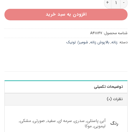
افزودن به سبد خرید
شناسه محصول:
A411147
دسته:
زنانه
,
بالاپوش زنانه
,
شومیز/ تونیک
توضیحات تکمیلی
نظرات (0)
آبی پاستلی, سدری, سرمه ای, سفید, صورتی, مشکی,
رنگ
لیمویی, موکا