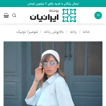
Ski
ارسال رایگان با خرید بالای 2 میلیون تومان
t
conten
خانه
/
زنانه
/
بالاپوش زنانه
/
شومیز/ تونیک