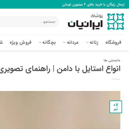
Ski
ارسال رایگان با خرید بالای 2 میلیون تومان
t
conten
جستجو
برای:
فروشگاه
زنانه
مردانه
بچگانه
فروش ویژه
شع
دانستنی ها
انواع استایل با دامن | راهنمای تصو
07
تیر