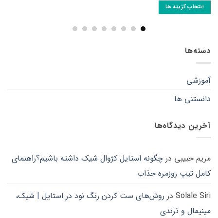
انتخاب گزینه ها
این
محصول
دارای
انواع
دسته‌ها
مختلفی
می
آموزشی
باشد.
گزینه
دانستنی ها
ها
ممکن
است
آخرین دیدگاه‌ها
در
صفحه
محصول
مریم حبیبی
در
چگونه استایل کژوال شیک داشته باشیم؟راهنمای
انتخاب
شوند
کامل تیپ روزمره جذاب
Solale Siri
در
روش‌های ست کردن رنگ نود در استایل | شیک،
مینیمال و ترندی