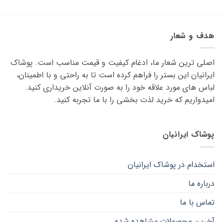
محصول
محصول
دارای
دارای
انواع
انواع
هدف و شعار
مختلفی
مختلفی
می
می
اصلی ترین شعار ما، ادغام کیفیت و قیمت مناسب است. پوشاک
باشد.
باشد.
گزینه
گزینه
ایرانیان این بستر را فراهم کرده است تا به راحتی و با اطمینان،
ها
ها
لباس های مورد علاقه ‌خود را به صورت آنلاین خریداری کنید.
ممکن
ممکن
امیدواریم که خرید لذت ‌بخشی را با ما تجربه کنید.
است
است
در
در
صفحه
صفحه
پوشاک ایرانیان
محصول
محصول
انتخاب
انتخاب
شوند
شوند
استخدام در پوشاک ایرانیان
درباره ما
تماس با ما
آخرین محصولات مشاهده شده