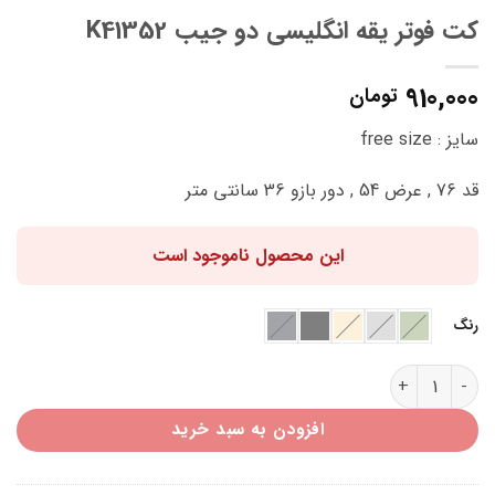
کت فوتر یقه انگلیسی دو جیب K41352
910,000
تومان
سایز : free size
قد 76 , عرض 54 , دور بازو 36 سانتی متر
این محصول ناموجود است
رنگ
کت فوتر یقه انگلیسی دو جیب K41352 عدد
افزودن به سبد خرید