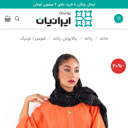
Ski
ارسال رایگان با خرید بالای 2 میلیون تومان
t
conten
خانه
/
زنانه
/
بالاپوش زنانه
/
شومیز/ تونیک
-20%