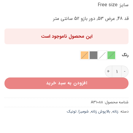
اصلی:
فعلی:
سایز: Free size
310,000 تومان
248,000 تومان.
بود.
قد 48, عرض 53, دور بازو 52 سانتی متر
این محصول ناموجود است
رنگ
شومیز کراپ آستین کیمانو A31088 عدد
افزودن به سبد خرید
شناسه محصول:
A31088
دسته:
زنانه
,
بالاپوش زنانه
,
شومیز/ تونیک