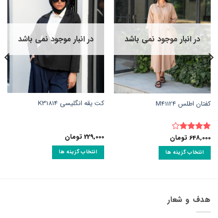
در انبار موجود نمی باشد
در انبار موجود نمی باشد
کت یقه انگلیسی K31814
کفتان اطلس M41124
229,000
تومان
648,000
تومان
نمره
4
از 5
انتخاب گزینه ها
انتخاب گزینه ها
این
این
محصول
محصول
دارای
دارای
انواع
انواع
هدف و شعار
مختلفی
مختلفی
می
می