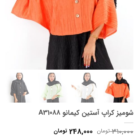
شومیز کراپ آستین کیمانو A31088
قیمت
قیمت
248,000
310,000
تومان
تومان