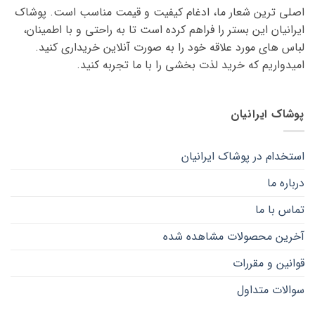
باشد.
اصلی ترین شعار ما، ادغام کیفیت و قیمت مناسب است. پوشاک
باشد.
گزینه
گزینه
ایرانیان این بستر را فراهم کرده است تا به راحتی و با اطمینان،
ها
ها
لباس های مورد علاقه ‌خود را به صورت آنلاین خریداری کنید.
ممکن
ممکن
امیدواریم که خرید لذت ‌بخشی را با ما تجربه کنید.
است
است
در
در
صفحه
صفحه
پوشاک ایرانیان
محصول
محصول
انتخاب
انتخاب
شوند
شوند
استخدام در پوشاک ایرانیان
درباره ما
تماس با ما
آخرین محصولات مشاهده شده
قوانین و مقررات
سوالات متداول