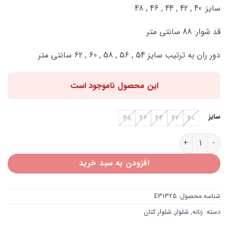
سایز: 40 , 42 , 44 , 46 , 48
قد شوار: 88 سانتی متر
دور ران به ترتیب سایز 54 , 56 , 58 , 60 , 62 سانتی متر
این محصول ناموجود است
سایز
48
46
44
42
40
شلوار مام کتان E31325 عدد
افزودن به سبد خرید
شناسه محصول:
E31325
دسته:
زنانه
,
شلوار
,
شلوار کتان