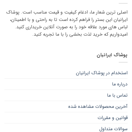
می
می
اصلی ترین شعار ما، ادغام کیفیت و قیمت مناسب است. پوشاک
باشد.
باشد.
گزینه
گزینه
ایرانیان این بستر را فراهم کرده است تا به راحتی و با اطمینان،
ها
ها
لباس های مورد علاقه ‌خود را به صورت آنلاین خریداری کنید.
ممکن
ممکن
امیدواریم که خرید لذت ‌بخشی را با ما تجربه کنید.
است
است
در
در
صفحه
صفحه
پوشاک ایرانیان
محصول
محصول
انتخاب
انتخاب
شوند
شوند
استخدام در پوشاک ایرانیان
درباره ما
تماس با ما
آخرین محصولات مشاهده شده
قوانین و مقررات
سوالات متداول