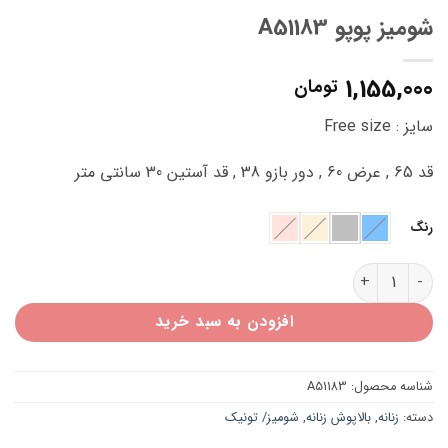
شومیز پوپو A51183
1,155,000
تومان
سایز : Free size
قد 65 , عرض 60 , دور بازو 38 , قد آستین 30 سانتی متر
رنگ
شومیز پوپو A51183 عدد
افزودن به سبد خرید
شناسه محصول:
A51183
دسته:
زنانه
,
بالاپوش زنانه
,
شومیز/ تونیک