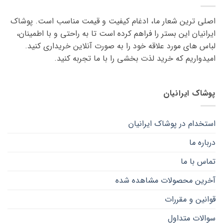
می
می
اصلی ترین شعار ما، ادغام کیفیت و قیمت مناسب است. پوشاک
باشد.
باشد.
گزینه
گزینه
ایرانیان این بستر را فراهم کرده است تا به راحتی و با اطمینان،
ها
ها
لباس های مورد علاقه ‌خود را به صورت آنلاین خریداری کنید.
ممکن
ممکن
امیدواریم که خرید لذت ‌بخشی را با ما تجربه کنید.
است
است
در
در
صفحه
صفحه
پوشاک ایرانیان
محصول
محصول
انتخاب
انتخاب
شوند
شوند
استخدام در پوشاک ایرانیان
درباره ما
تماس با ما
آخرین محصولات مشاهده شده
قوانین و مقررات
سوالات متداول