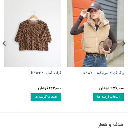
پافر کوتاه سیلیکونی I10487
کراپ فندی K41648
457,000
تومان
462,000
تومان
انتخاب گزینه ها
انتخاب گزینه ها
این
این
محصول
محصول
دارای
دارای
انواع
انواع
هدف و شعار
مختلفی
مختلفی