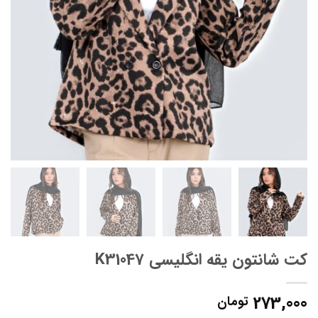
کت شانتون یقه انگلیسی K31047
273,000
تومان