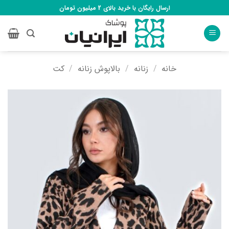
Ski
ارسال رایگان با خرید بالای 2 میلیون تومان
t
conten
خانه
/
زنانه
/
بالاپوش زنانه
/
کت