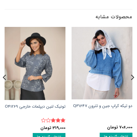
محصولات مشابه
دو تیکه کراپ جین و تترون Q31647
تونیک لنین دیپلمات خارجی O41269
706,000
تومان
319,000
تومان
نمره
3
از 5
انتخاب گزینه ها