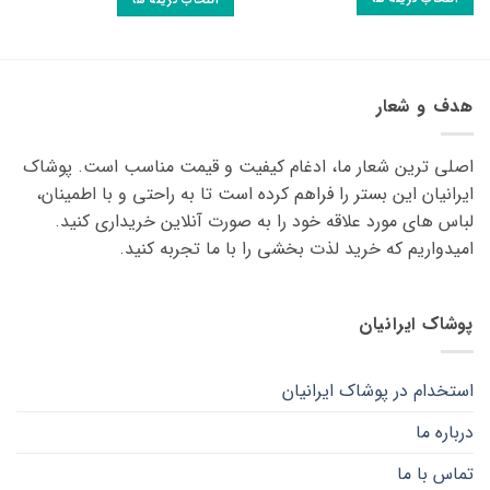
انتخاب گزینه ها
این
این
محصول
محصول
دارای
دارای
انواع
انواع
هدف و شعار
مختلفی
مختلفی
می
می
باشد.
اصلی ترین شعار ما، ادغام کیفیت و قیمت مناسب است. پوشاک
باشد.
گزینه
گزینه
ایرانیان این بستر را فراهم کرده است تا به راحتی و با اطمینان،
ها
ها
لباس های مورد علاقه ‌خود را به صورت آنلاین خریداری کنید.
ممکن
ممکن
امیدواریم که خرید لذت ‌بخشی را با ما تجربه کنید.
است
است
در
در
صفحه
صفحه
پوشاک ایرانیان
محصول
محصول
انتخاب
انتخاب
شوند
شوند
استخدام در پوشاک ایرانیان
درباره ما
تماس با ما