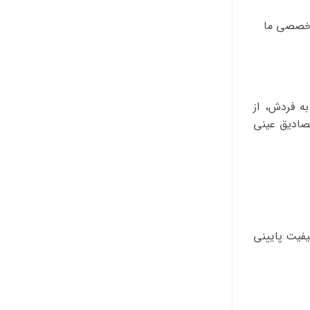
 تخصصی ما
ه فردش، از
صادیق عینی
یفیت پایینی