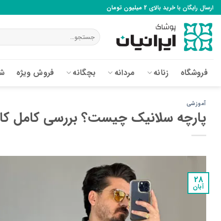
Ski
ارسال رایگان با خرید بالای 2 میلیون تومان
t
conten
جستجو
برای:
فروشگاه
زنانه
مردانه
بچگانه
فروش ویژه
شع
آموزشی
پارچه سلانیک چیست؟ بررسی کامل کاربر
28
آبان