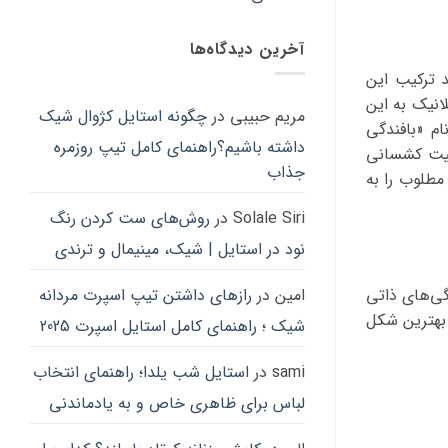
مم
ها
اس
ممکن
در
آخرین دیدگاه‌ها
است
صف
د ترکیب این
در
مح
د سلانیک به این
صفحه
مریم حبیبی
در
چگونه استایل کژوال شیک
ان
م «بافندگی
محصول
شو
داشته باشیم؟راهنمای کامل تیپ روزمره
انتخاب
صیت کشسانی
جذاب
شوند
مطلوب را به
Solale Siri
در
روش‌های ست کردن رنگ
نود در استایل | شیک، مینیمال و ترندی
گی‌های ذاتی
امین
در
رازهای داشتن تیپ اسپرت مردانه
 بهترین شکل
شیک ؛ راهنمای کامل استایل اسپرت 2025
sami
در
استایل شب یلدا؛ راهنمای انتخاب
لباس برای ظاهری خاص و به یادماندنی